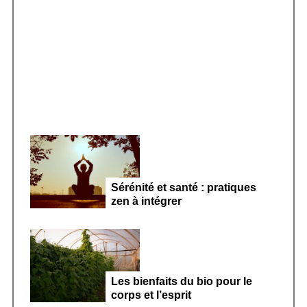
r
Smoothie kéfir fermenté : révolution
:
microbiote féminin 2026
Sérénité et santé : pratiques
zen à intégrer
Les bienfaits du bio pour le
corps et l’esprit