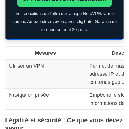
Voir conditions de l’offre sur la page NordVPN. Carte
cadeau Amazon.fr envoyée après éligibilité. Garantie de
remboursement 30 jours.
Mesures
Descri
Utiliser un VPN
Permet de masqu
adresse IP et d’
contenus géoloca
Navigation privée
Empêche le stoc
S
informations de vo
e
a
Légalité et sécurité : Ce que vous devez
r
savoir
c