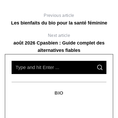
Previous article
Les bienfaits du bio pour la santé féminine
Next article
août 2026 Cpasbien : Guide complet des
alternatives fiables
S
S
e
E
A
R
a
C
H
r
BIO
c
h
f
o