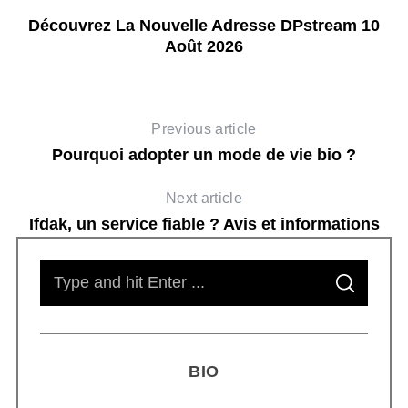
Découvrez La Nouvelle Adresse DPstream 10
Août 2026
Previous article
Pourquoi adopter un mode de vie bio ?
Next article
Ifdak, un service fiable ? Avis et informations
S
S
e
E
A
R
a
C
H
r
BIO
c
h