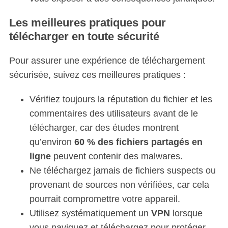
Les meilleures pratiques pour
télécharger en toute sécurité
Pour assurer une expérience de téléchargement
sécurisée, suivez ces meilleures pratiques :
S
e
Vérifiez toujours la réputation du fichier et les
a
commentaires des utilisateurs avant de le
r
télécharger, car des études montrent
c
h
qu’environ
60 % des fichiers partagés en
f
ligne
peuvent contenir des malwares.
o
Ne téléchargez jamais de fichiers suspects ou
r
provenant de sources non vérifiées, car cela
:
pourrait compromettre votre appareil.
Utilisez systématiquement un
VPN
lorsque
vous naviguez et téléchargez pour protéger