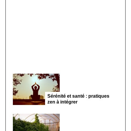
f
o
r
Smoothie kéfir fermenté : révolution
:
microbiote féminin 2026
Sérénité et santé : pratiques
zen à intégrer