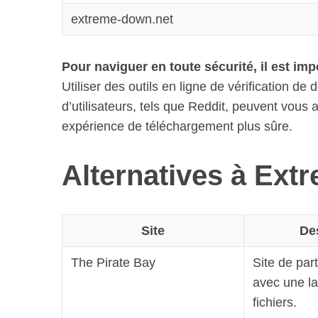
extreme-down.net
Pour naviguer en toute sécurité, il est impé
S
Utiliser des outils en ligne de vérification
e
a
d’utilisateurs, tels que Reddit, peuvent vous 
r
expérience de téléchargement plus sûre.
c
h
Alternatives à Ex
f
o
r
:
Site
De
The Pirate Bay
Site de par
avec une la
fichiers.