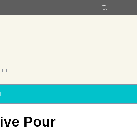
T !
N
ive Pour