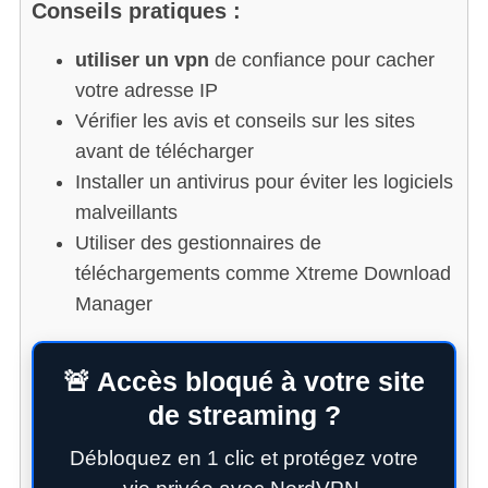
Conseils pratiques :
utiliser un vpn
de confiance pour cacher
votre adresse IP
Vérifier les avis et conseils sur les sites
avant de télécharger
Installer un antivirus pour éviter les logiciels
malveillants
Utiliser des gestionnaires de
S
téléchargements comme Xtreme Download
e
a
Manager
r
c
h
🚨 Accès bloqué à votre site
f
de streaming ?
o
r
Débloquez en 1 clic et protégez votre
: