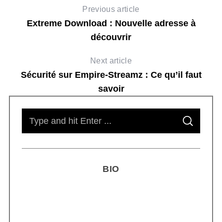
Previous article
Extreme Download : Nouvelle adresse à
découvrir
Next article
Sécurité sur Empire-Streamz : Ce qu’il faut
savoir
S
S
e
E
A
R
a
C
H
r
BIO
c
h
f
o