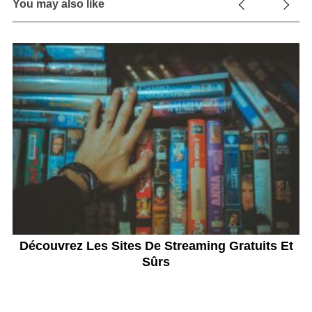
You may also like
Découvrez Les Sites De Streaming Gratuits Et
D
Sûrs