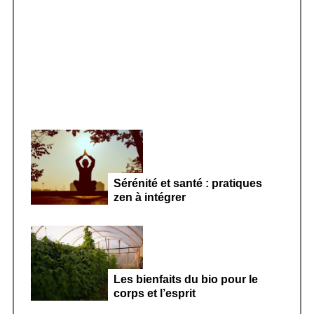
r
Smoothie kéfir fermenté : révolution
:
microbiote féminin 2026
Sérénité et santé : pratiques
zen à intégrer
Les bienfaits du bio pour le
corps et l’esprit