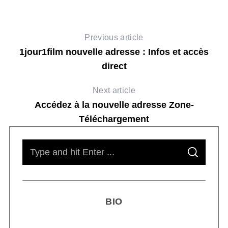
Previous article
1jour1film nouvelle adresse : Infos et accès
direct
Next article
Accédez à la nouvelle adresse Zone-
Téléchargement
S
S
e
E
A
R
a
C
H
r
BIO
c
h