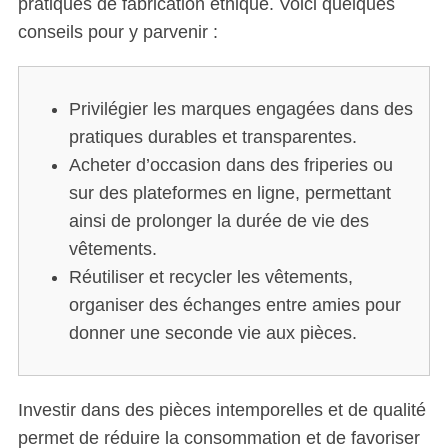
pratiques de fabrication éthique. Voici quelques
conseils pour y parvenir :
Privilégier les marques engagées dans des
pratiques durables et transparentes.
Acheter d’occasion dans des friperies ou
sur des plateformes en ligne, permettant
ainsi de prolonger la durée de vie des
vêtements.
Réutiliser et recycler les vêtements,
S
organiser des échanges entre amies pour
e
donner une seconde vie aux pièces.
a
r
c
Investir dans des pièces intemporelles et de qualité
h
f
permet de réduire la consommation et de favoriser