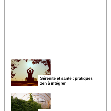
f
o
r
Smoothie kéfir fermenté : révolution
:
microbiote féminin 2026
Sérénité et santé : pratiques
zen à intégrer