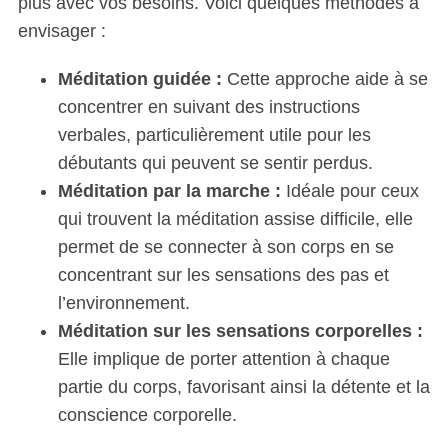
plus avec vos besoins. Voici quelques méthodes à
e
a
envisager :
r
c
Méditation guidée :
Cette approche aide à se
h
concentrer en suivant des instructions
f
verbales, particulièrement utile pour les
o
r
débutants qui peuvent se sentir perdus.
:
Méditation par la marche :
Idéale pour ceux
qui trouvent la méditation assise difficile, elle
permet de se connecter à son corps en se
concentrant sur les sensations des pas et
l’environnement.
Méditation sur les sensations corporelles :
Elle implique de porter attention à chaque
partie du corps, favorisant ainsi la détente et la
conscience corporelle.