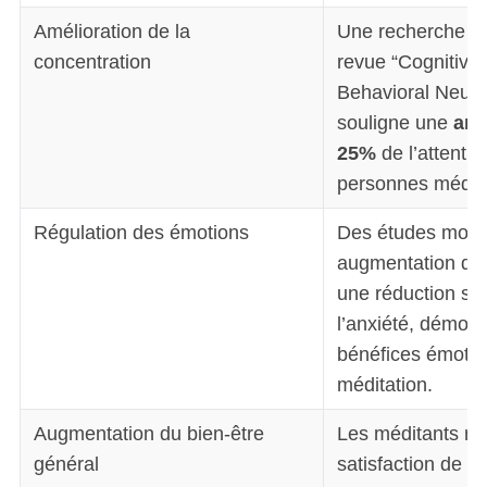
Amélioration de la
Une recherche pu
concentration
revue “Cognitive,
Behavioral Neuro
souligne une
amé
25%
de l’attentio
personnes médit
Régulation des émotions
Des études mont
augmentation de 
une réduction sig
l’anxiété, démont
bénéfices émotio
méditation.
Augmentation du bien-être
Les méditants ra
général
satisfaction de v