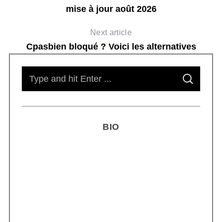
mise à jour août 2026
Next article
Cpasbien bloqué ? Voici les alternatives
S
S
e
E
A
R
a
C
H
r
BIO
c
h
f
o
r
Smoothie kéfir fermenté : révolution
:
microbiote féminin 2026