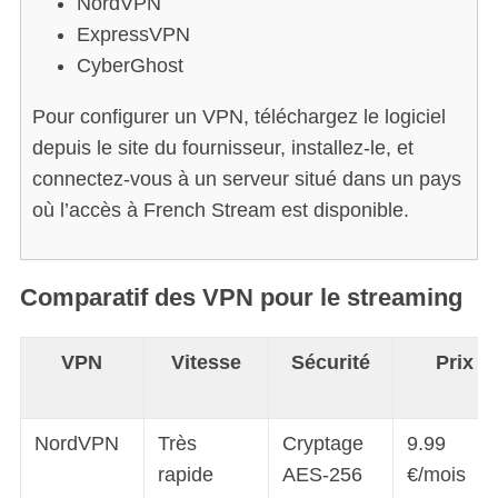
NordVPN
ExpressVPN
CyberGhost
Pour configurer un VPN, téléchargez le logiciel
depuis le site du fournisseur, installez-le, et
connectez-vous à un serveur situé dans un pays
S
où l’accès à French Stream est disponible.
e
a
r
Comparatif des VPN pour le streaming
c
h
f
VPN
Vitesse
Sécurité
Prix
o
r
:
NordVPN
Très
Cryptage
9.99
rapide
AES-256
€/mois