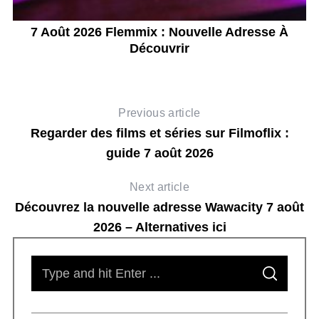
am
7 Août 2026 Flemmix : Nouvelle Adresse À
Découvrir
Previous article
Regarder des films et séries sur Filmoflix :
guide 7 août 2026
Next article
Découvrez la nouvelle adresse Wawacity 7 août
2026 – Alternatives ici
S
S
e
E
A
R
a
C