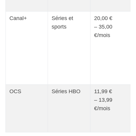
Canal+
Séries et
20,00 €
sports
– 35,00
€/mois
OCS
Séries HBO
11,99 €
– 13,99
€/mois
S
e
a
r