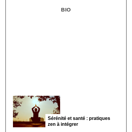
H
r
BIO
c
h
f
o
r
Smoothie kéfir fermenté : révolution
:
microbiote féminin 2026
Sérénité et santé : pratiques
zen à intégrer