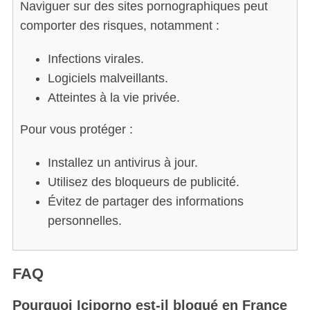
Naviguer sur des sites pornographiques peut
e
comporter des risques, notamment :
a
r
c
Infections virales.
h
Logiciels malveillants.
f
Atteintes à la vie privée.
o
r
Pour vous protéger :
:
Installez un antivirus à jour.
Utilisez des bloqueurs de publicité.
Évitez de partager des informations
personnelles.
FAQ
Pourquoi Iciporno est-il bloqué en France