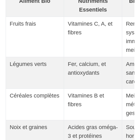
Aliment Bio
Nutriments
Bien
Essentiels
Fruits frais
Vitamines C, A, et
Renf
fibres
syst
immun
meill
Légumes verts
Fer, calcium, et
Améli
antioxydants
santé
cardi
Céréales complètes
Vitamines B et
Meill
fibres
métab
gesti
Noix et graines
Acides gras oméga-
Souti
3 et protéines
hormo