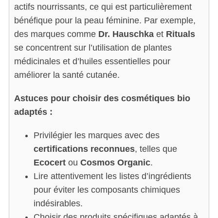
actifs nourrissants, ce qui est particulièrement
f
bénéfique pour la peau féminine. Par exemple,
o
r
des marques comme
Dr. Hauschka
et
Rituals
:
se concentrent sur l’utilisation de plantes
médicinales et d’huiles essentielles pour
améliorer la santé cutanée.
Astuces pour choisir des cosmétiques bio
adaptés :
Privilégier les marques avec des
certifications reconnues
, telles que
Ecocert
ou
Cosmos Organic
.
Lire attentivement les listes d’ingrédients
pour éviter les composants chimiques
indésirables.
Choisir des produits spécifiques adaptés à