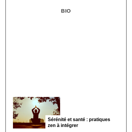
H
r
BIO
c
h
f
o
r
Smoothie kéfir fermenté : révolution
:
microbiote féminin 2026
Sérénité et santé : pratiques
zen à intégrer