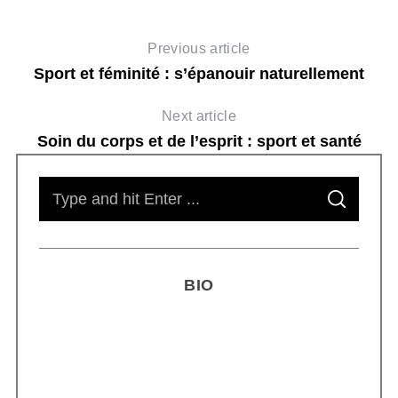
Previous article
Sport et féminité : s’épanouir naturellement
Next article
Soin du corps et de l’esprit : sport et santé
S
S
e
E
A
R
a
C
H
r
BIO
c
h
f
o
r