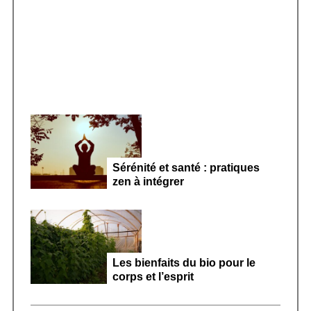
Smoothie kéfir fermenté : révolution
:
microbiote féminin 2026
Sérénité et santé : pratiques
zen à intégrer
Les bienfaits du bio pour le
corps et l’esprit