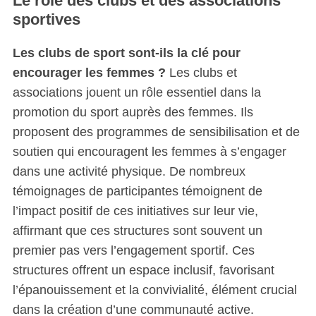
Le rôle des clubs et des associations
sportives
Les clubs de sport sont-ils la clé pour
encourager les femmes ?
Les clubs et
associations jouent un rôle essentiel dans la
promotion du sport auprès des femmes. Ils
proposent des programmes de sensibilisation et de
soutien qui encouragent les femmes à s’engager
dans une activité physique. De nombreux
S
témoignages de participantes témoignent de
e
l’impact positif de ces initiatives sur leur vie,
a
affirmant que ces structures sont souvent un
r
premier pas vers l’engagement sportif. Ces
c
h
structures offrent un espace inclusif, favorisant
f
l’épanouissement et la convivialité, élément crucial
o
dans la création d’une communauté active.
r