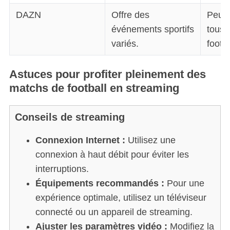
DAZN
Offre des
Peut 
événements sportifs
tous 
variés.
footba
Astuces pour profiter pleinement des
matchs de football en streaming
Conseils de streaming
Connexion Internet :
Utilisez une
connexion à haut débit pour éviter les
interruptions.
Équipements recommandés :
Pour une
S
e
expérience optimale, utilisez un téléviseur
a
connecté ou un appareil de streaming.
r
Ajuster les paramètres vidéo :
Modifiez la