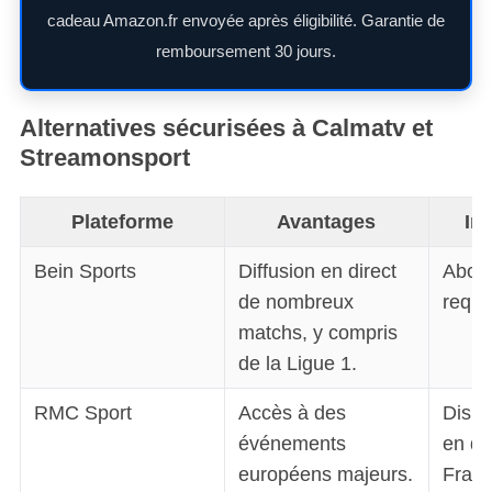
cadeau Amazon.fr envoyée après éligibilité. Garantie de
remboursement 30 jours.
Alternatives sécurisées à Calmatv et
Streamonsport
Plateforme
Avantages
In
Bein Sports
Diffusion en direct
Abon
de nombreux
requi
matchs, y compris
de la Ligue 1.
RMC Sport
Accès à des
Dispon
événements
en de
européens majeurs.
Franc