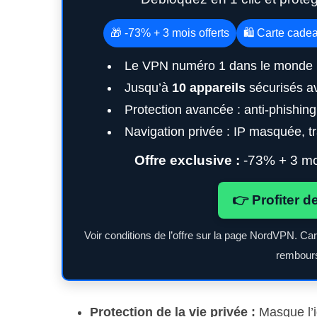
🎁 -73% + 3 mois offerts
🛍️ Carte cade
Le VPN numéro 1 dans le monde 
Jusqu’à
10 appareils
sécurisés a
Protection avancée : anti-phishin
Navigation privée : IP masquée, tra
Offre exclusive :
-73% + 3 moi
👉 Profiter d
Voir conditions de l’offre sur la page NordVPN. Ca
rembours
Protection de la vie privée :
Masque l’id