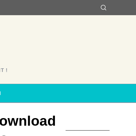
T !
N
Download