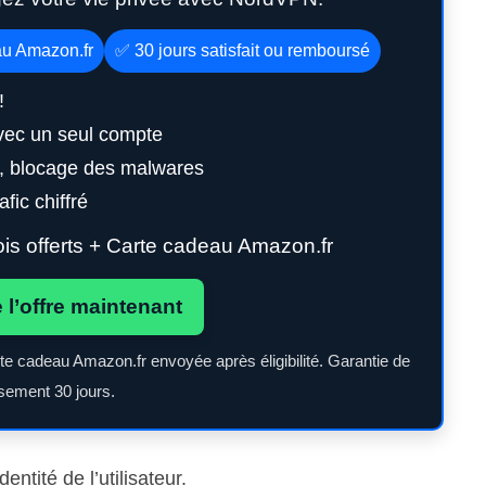
au Amazon.fr
✅ 30 jours satisfait ou remboursé
!
vec un seul compte
g, blocage des malwares
fic chiffré
s offerts + Carte cadeau Amazon.fr
e l’offre maintenant
rte cadeau Amazon.fr envoyée après éligibilité. Garantie de
ement 30 jours.
entité de l’utilisateur.