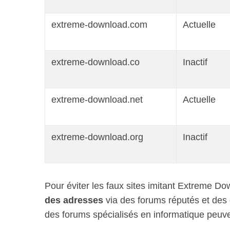
extreme-download.com
Actuelle
S
extreme-download.co
Inactif
e
a
r
c
extreme-download.net
Actuelle
h
f
o
extreme-download.org
Inactif
r
:
Pour éviter les faux sites imitant Extreme Dow
des adresses
via des forums réputés et des
des forums spécialisés en informatique peuvent