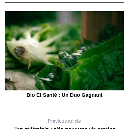
s
Bio Et Santé : Un Duo Gagnant
L
Previous article