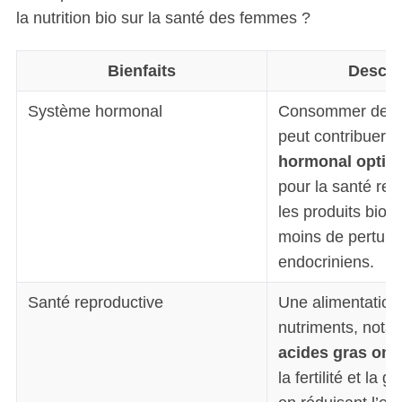
la nutrition bio sur la santé des femmes ?
Bienfaits
Descri
Système hormonal
Consommer des a
peut contribuer 
hormonal optim
pour la santé rep
les produits bio 
moins de perturb
endocriniens.
Santé reproductive
Une alimentation 
nutriments, not
acides gras om
la fertilité et la 