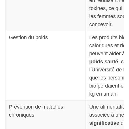
en réduisant l’ex
toxines, ce qui es
les femmes souha
concevoir.
Gestion du poids
Les produits bio
caloriques et rich
peuvent aider à 
poids santé
, ca
l’Université de H
que les personn
bio perdaient en
kg en un an.
Prévention de maladies
Une alimentation 
chroniques
associée à une
d
significative
du 