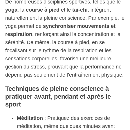
De nombreuses disciplines sportives, telles que le
yoga
, la
course à pied
et le
tai-chi
, intègrent
naturellement la pleine conscience. Par exemple, le
yoga permet de
synchroniser mouvements et
respiration
, renforçant ainsi la concentration et la
sérénité. De même, la course à pied, en se
focalisant sur le rythme de la respiration et les
sensations corporelles, favorise une meilleure
gestion du stress, prouvant que la performance ne
S
dépend pas seulement de l’entraînement physique.
e
a
Techniques de pleine conscience à
r
pratiquer avant, pendant et après le
c
sport
h
f
o
Méditation
: Pratiquez des exercices de
r
méditation, même quelques minutes avant