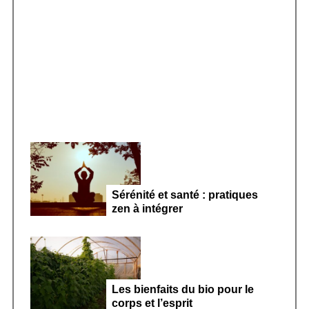
o
r
Smoothie kéfir fermenté : révolution
:
microbiote féminin 2026
Sérénité et santé : pratiques
zen à intégrer
Les bienfaits du bio pour le
corps et l’esprit