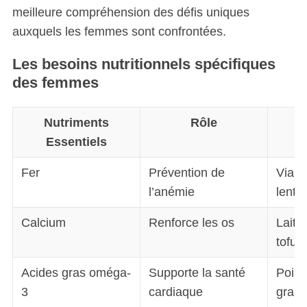
meilleure compréhension des défis uniques
auxquels les femmes sont confrontées.
Les besoins nutritionnels spécifiques
des femmes
Nutriments
Rôle
Essentiels
Al
Fer
Prévention de
Viand
l’anémie
lentil
Calcium
Renforce les os
Lait,
tofu
Acides gras oméga-
Supporte la santé
Poiss
3
cardiaque
grain