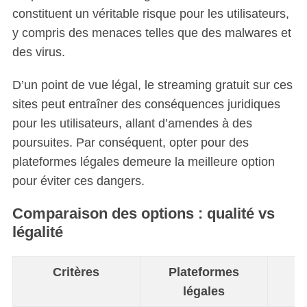
constituent un véritable risque pour les utilisateurs,
y compris des menaces telles que des malwares et
des virus.
D’un point de vue légal, le streaming gratuit sur ces
sites peut entraîner des conséquences juridiques
pour les utilisateurs, allant d’amendes à des
S
poursuites. Par conséquent, opter pour des
e
a
plateformes légales demeure la meilleure option
r
pour éviter ces dangers.
c
h
Comparaison des options : qualité vs
f
légalité
o
r
:
Critères
Plateformes
P
légales