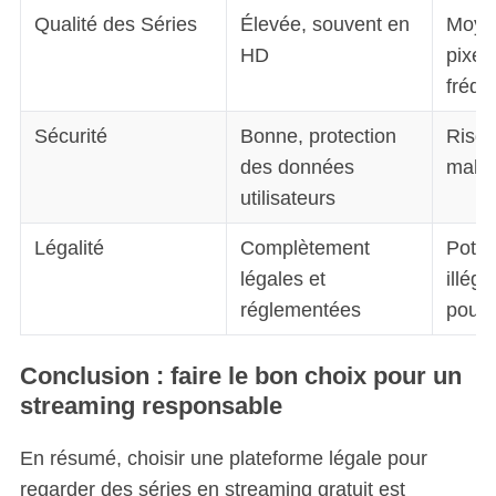
Qualité des Séries
Élevée, souvent en
Moye
HD
pixels
fréqu
Sécurité
Bonne, protection
Risqu
des données
malw
utilisateurs
Légalité
Complètement
Poten
légales et
illéga
réglementées
pours
Conclusion : faire le bon choix pour un
streaming responsable
En résumé, choisir une plateforme légale pour
regarder des séries en streaming gratuit est