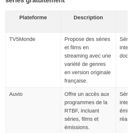
séries gratuitement
Plateforme
Description
TV5Monde
Propose des séries
Série
et films en
inter
streaming avec une
docum
variété de genres
en version originale
française.
Auvio
Offre un accès aux
Série
programmes de la
inter
RTBF, incluant
émiss
séries, films et
réalit
émissions.