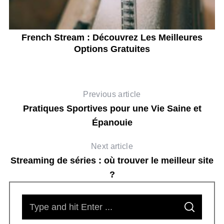
p
French Stream : Découvrez Les Meilleures
T
Options Gratuites
Previous article
Pratiques Sportives pour une Vie Saine et
Épanouie
Next article
Streaming de séries : où trouver le meilleur site
?
S
S
e
E
A