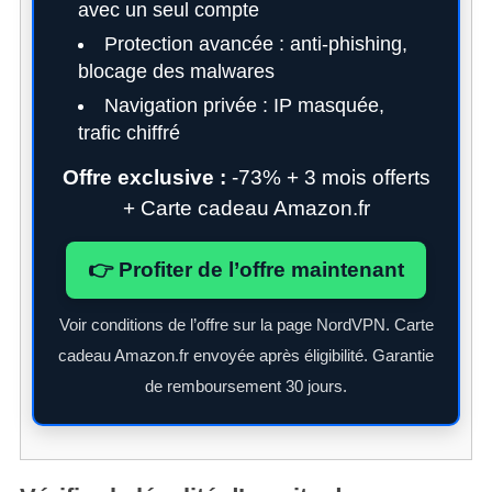
avec un seul compte
Protection avancée : anti-phishing,
blocage des malwares
Navigation privée : IP masquée,
trafic chiffré
Offre exclusive :
-73% + 3 mois offerts
+ Carte cadeau Amazon.fr
👉 Profiter de l’offre maintenant
S
Voir conditions de l’offre sur la page NordVPN. Carte
e
a
cadeau Amazon.fr envoyée après éligibilité. Garantie
r
de remboursement 30 jours.
c
h
f
o