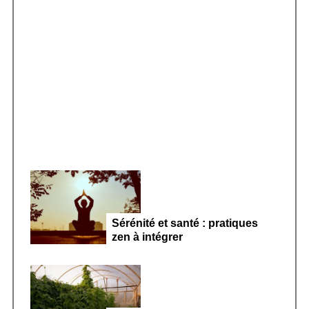
f
o
r
Smoothie kéfir fermenté : révolution
:
microbiote féminin 2026
Sérénité et santé : pratiques
zen à intégrer