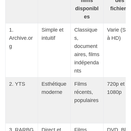
films
des
disponibl
fichiers
es
1.
Simple et
Classique
Varie (SD
Archive.or
intuitif
s,
à HD)
g
document
aires, films
indépenda
nts
2. YTS
Esthétique
Films
720p et
moderne
récents,
1080p
populaires
3. RARBG
Direct et
Films,
DVD, Blu-