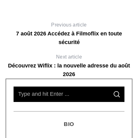
Previous article
7 août 2026 Accédez à Filmoflix en toute
sécurité
Next article
Découvrez Wiflix : la nouvelle adresse du août
2026
s
S
S
e
E
A
R
a
C
H
r
BIO
c
h