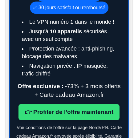
✅ 30 jours satisfait ou remboursé
Le VPN numéro 1 dans le monde !
Jusqu’à
10 appareils
sécurisés
S
avec un seul compte
e
Protection avancée : anti-phishing,
a
r
blocage des malwares
c
Navigation privée : IP masquée,
h
trafic chiffré
f
o
Offre exclusive :
-73% + 3 mois offerts
r
+ Carte cadeau Amazon.fr
:
👉 Profiter de l’offre maintenant
Voir conditions de l’offre sur la page NordVPN. Carte
cadeau Amazon.fr envoyée après éligibilité. Garantie