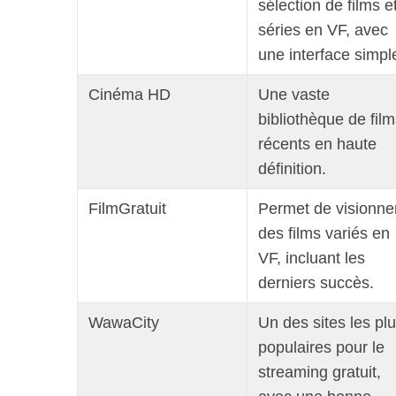
sélection de films e
séries en VF, avec
une interface simpl
Cinéma HD
Une vaste
bibliothèque de fil
récents en haute
définition.
FilmGratuit
Permet de visionne
des films variés en
VF, incluant les
derniers succès.
WawaCity
Un des sites les pl
S
populaires pour le
e
streaming gratuit,
a