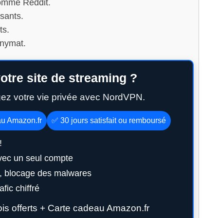
comme Reddit.
ssants.
ts.
onymat.
otre site de streaming ?
gez votre vie privée avec NordVPN.
au Amazon.fr
✅ 30 jours satisfait ou remboursé
!
vec un seul compte
g, blocage des malwares
fic chiffré
s offerts + Carte cadeau Amazon.fr