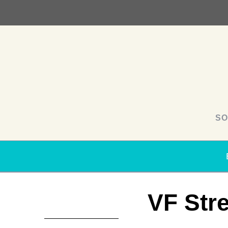
SO
VF Str