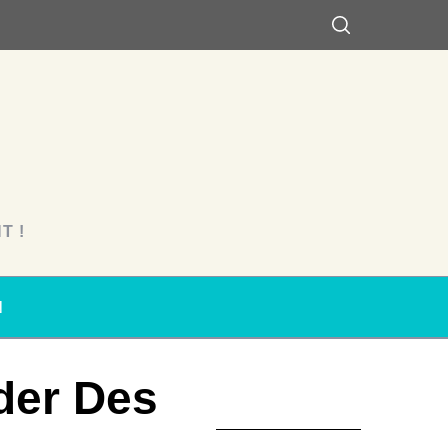
T !
N
der Des