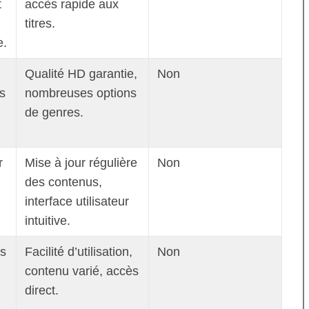
t
accès rapide aux
titres.
e.
Qualité HD garantie,
Non
ms
nombreuses options
de genres.
r
Mise à jour régulière
Non
des contenus,
interface utilisateur
intuitive.
us
Facilité d’utilisation,
Non
contenu varié, accès
direct.