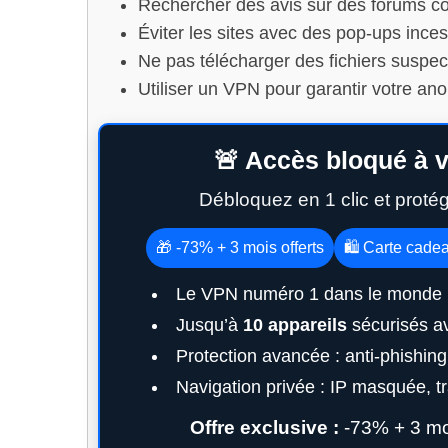
Rechercher des avis sur des forums 
Éviter les sites avec des pop-ups ince
Ne pas télécharger des fichiers suspec
Utiliser un VPN pour garantir votre an
🚨 Accès bloqué à v
Débloquez en 1 clic et proté
🎁 -73% + 3 mois offerts
🛍️ Carte cade
Le VPN numéro 1 dans le monde 
Jusqu’à
10 appareils
sécurisés a
Protection avancée : anti-phishin
Navigation privée : IP masquée, tra
Offre exclusive :
-73% + 3 moi