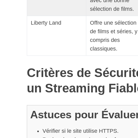
avec une bonne
r
sélection de films.
c
h
Liberty Land
Offre une sélection
f
o
de films et séries, y
r
compris des
:
classiques.
Critères de Sécurit
un Streaming Fiabl
Astuces pour Évaluer 
Vérifier si le site utilise HTTPS.