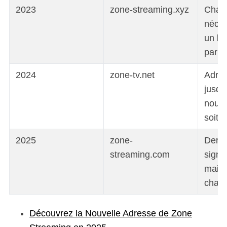
2023
zone-streaming.xyz
Chan
néces
un bl
par le
2024
zone-tv.net
Adres
jusqu
nouv
soit 
2025
zone-
Derni
streaming.com
signa
mais 
chan
Découvrez la Nouvelle Adresse de Zone