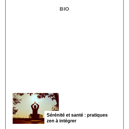
r
BIO
c
h
f
o
r
Smoothie kéfir fermenté : révolution
:
microbiote féminin 2026
Sérénité et santé : pratiques
zen à intégrer