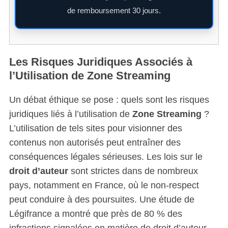
c
de remboursement 30 jours.
h
f
o
r
Les Risques Juridiques Associés à
:
l’Utilisation de Zone Streaming
Un débat éthique se pose : quels sont les risques
juridiques liés à l’utilisation de
Zone Streaming
?
L’utilisation de tels sites pour visionner des
contenus non autorisés peut entraîner des
conséquences légales sérieuses. Les lois sur le
droit d’auteur
sont strictes dans de nombreux
pays, notamment en France, où le non-respect
peut conduire à des poursuites. Une étude de
Légifrance a montré que près de 80 % des
infractions signalées en matière de droit d’auteur