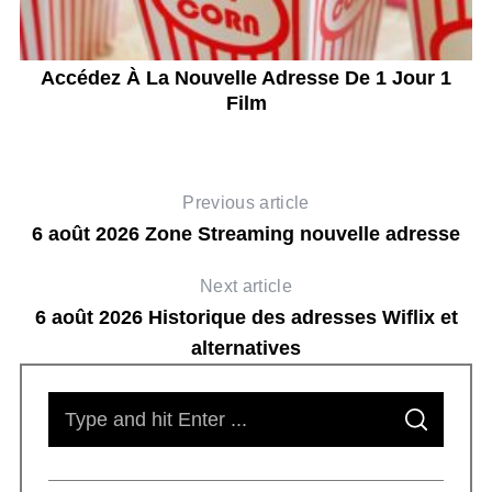
Accédez À La Nouvelle Adresse De 1 Jour 1
S
Film
Previous article
6 août 2026 Zone Streaming nouvelle adresse
Next article
6 août 2026 Historique des adresses Wiflix et
alternatives
S
S
e
E
A
R
a
C
H