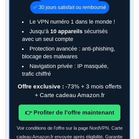
✅ 30 jours satisfait ou remboursé
Le VPN numéro 1 dans le monde !
Jusqu’à
10 appareils
sécurisés
avec un seul compte
Protection avancée : anti-phishing,
blocage des malwares
Navigation privée : IP masquée,
trafic chiffré
Offre exclusive :
-73% + 3 mois offerts
+ Carte cadeau Amazon.fr
👉 Profiter de l’offre maintenant
S
e
Voir conditions de l’offre sur la page NordVPN. Carte
a
cadeau Amazon.fr envoyée après éligibilité. Garantie
r