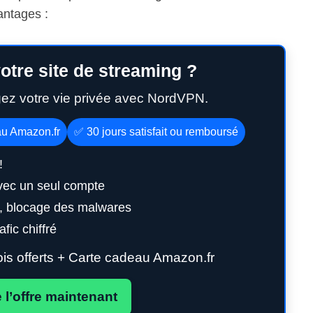
antages :
otre site de streaming ?
gez votre vie privée avec NordVPN.
au Amazon.fr
✅ 30 jours satisfait ou remboursé
!
vec un seul compte
g, blocage des malwares
fic chiffré
s offerts + Carte cadeau Amazon.fr
e l’offre maintenant