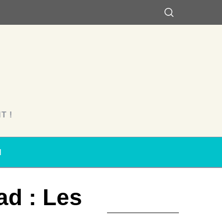
T !
N
d : Les