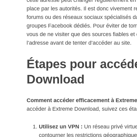
cette adresse peut changer régulièrement en
place par les autorités. Il est donc vivement
forums ou des réseaux sociaux spécialisés 
groupes Facebook dédiés. Pour éviter de to
S
vous de ne visiter que des sources fiables et
e
l’adresse avant de tenter d’accéder au site.
a
r
c
Étapes pour accéd
h
f
Download
o
r
:
Comment accéder efficacement à Extreme
accéder à Extreme Download, suivez ces éta
Utilisez un VPN :
Un réseau privé virtu
contourner les restrictions géographique