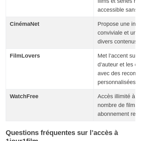
films et séries ré
accessible sans i
CinémaNet
Propose une inte
conviviale et un 
divers contenus.
FilmLovers
Met l’accent sur l
d’auteur et les d
avec des recomm
S
personnalisées.
e
a
WatchFree
Accès illimité à 
r
c
nombre de films 
h
abonnement requ
f
o
Questions fréquentes sur l’accès à
r
: