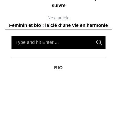
suivre
Next article
Feminin et bio : la clé d’une vie en harmonie
S
S
e
E
A
R
a
C
H
r
BIO
c
h
f
o
r
Smoothie kéfir fermenté : révolution
:
microbiote féminin 2026