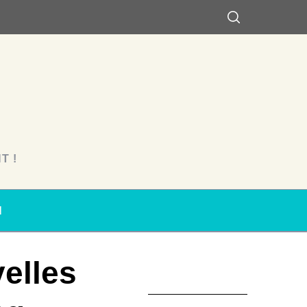
T !
N
elles