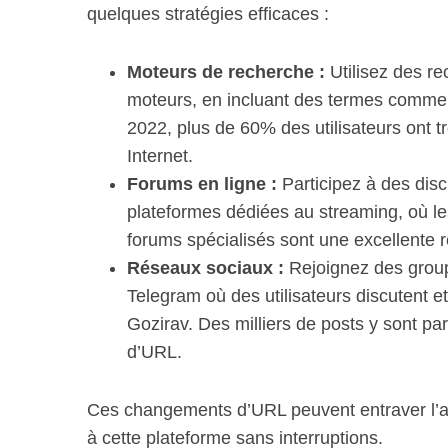
quelques stratégies efficaces :
Moteurs de recherche :
Utilisez des re
moteurs, en incluant des termes comme 
S
e
2022, plus de 60% des utilisateurs ont t
a
Internet.
r
Forums en ligne :
Participez à des dis
c
plateformes dédiées au streaming, où les
h
f
forums spécialisés sont une excellente 
o
Réseaux sociaux :
Rejoignez des group
r
Telegram où des utilisateurs discutent e
:
Gozirav. Des milliers de posts y sont p
d’URL.
Ces changements d’URL peuvent entraver l’ac
à cette plateforme sans interruptions.