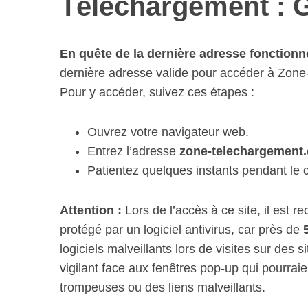
Téléchargement : G
En quête de la dernière adresse fonction
S
dernière adresse valide pour accéder à Zon
e
Pour y accéder, suivez ces étapes :
a
r
Ouvrez votre navigateur web.
c
h
Entrez l’adresse
zone-telechargement
f
Patientez quelques instants pendant le 
o
r
:
Attention :
Lors de l’accès à ce site, il est 
protégé par un logiciel antivirus, car près de
logiciels malveillants lors de visites sur des
vigilant face aux fenêtres pop-up qui pourraie
trompeuses ou des liens malveillants.