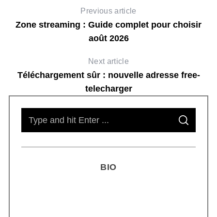
Previous article
Zone streaming : Guide complet pour choisir
août 2026
Next article
Téléchargement sûr : nouvelle adresse free-
telecharger
S
S
e
E
A
R
a
C
H
r
BIO
c
h
f
o