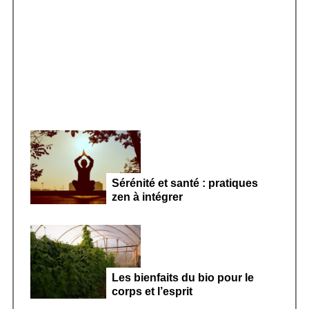
r
Smoothie kéfir fermenté : révolution
:
microbiote féminin 2026
Sérénité et santé : pratiques
zen à intégrer
Les bienfaits du bio pour le
corps et l’esprit