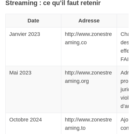
Streaming : ce qu’il faut retenir
Date
Adresse
Janvier 2023
http://www.zonestre
Chang
aming.co
des b
effec
FAI.
Mai 2023
http://www.zonestre
Adres
aming.org
prob
jurid
violat
d’aut
Octobre 2024
http://www.zonestre
Ajout
aming.to
conte