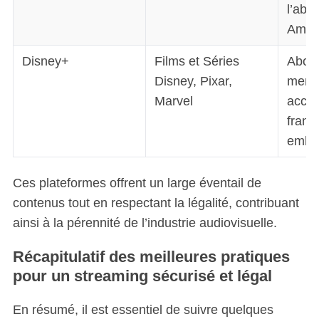
l’abo
Amaz
Disney+
Films et Séries
Abon
Disney, Pixar,
mensu
Marvel
accès
franc
embl
Ces plateformes offrent un large éventail de
contenus tout en respectant la légalité, contribuant
ainsi à la pérennité de l’industrie audiovisuelle.
Récapitulatif des meilleures pratiques
pour un streaming sécurisé et légal
En résumé, il est essentiel de suivre quelques