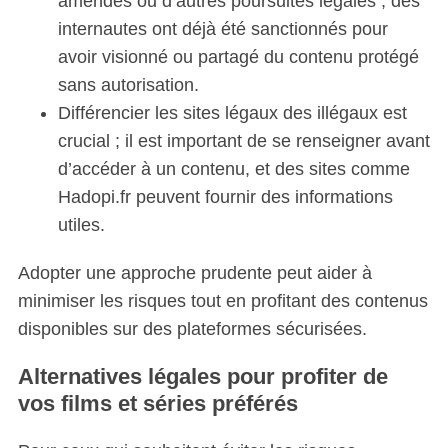
amendes ou d’autres poursuites légales ; des
internautes ont déjà été sanctionnés pour
avoir visionné ou partagé du contenu protégé
sans autorisation.
Différencier les sites légaux des illégaux est
crucial ; il est important de se renseigner avant
d’accéder à un contenu, et des sites comme
Hadopi.fr peuvent fournir des informations
S
utiles.
e
a
Adopter une approche prudente peut aider à
r
c
minimiser les risques tout en profitant des contenus
h
disponibles sur des plateformes sécurisées.
f
o
Alternatives légales pour profiter de
r
vos films et séries préférés
: