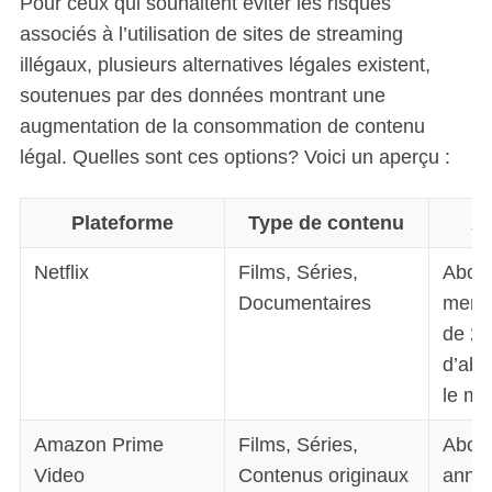
Pour ceux qui souhaitent éviter les risques
associés à l’utilisation de sites de streaming
illégaux, plusieurs alternatives légales existent,
soutenues par des données montrant une
augmentation de la consommation de contenu
légal. Quelles sont ces options? Voici un aperçu :
Plateforme
Type de contenu
A
Netflix
Films, Séries,
Abon
Documentaires
mensu
de 22
d’abo
le mo
Amazon Prime
Films, Séries,
Abon
Video
Contenus originaux
annue