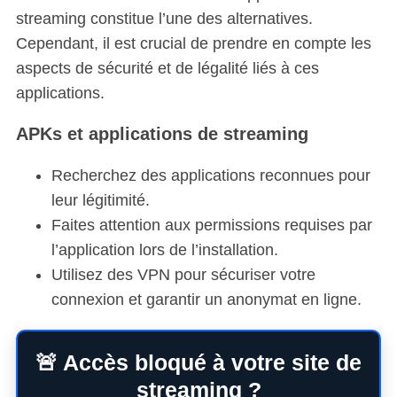
streaming constitue l’une des alternatives.
Cependant, il est crucial de prendre en compte les
aspects de sécurité et de légalité liés à ces
applications.
S
e
APKs et applications de streaming
a
r
Recherchez des applications reconnues pour
c
leur légitimité.
h
Faites attention aux permissions requises par
f
l’application lors de l’installation.
o
r
Utilisez des VPN pour sécuriser votre
:
connexion et garantir un anonymat en ligne.
🚨 Accès bloqué à votre site de
streaming ?