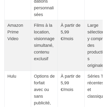
dations
personnali
sées
Amazon
Films à la
À partir de
Large
Prime
location,
5,99
sélection,
Video
visionnage
€/mois
y compris
simultané,
des
contenu
productio
exclusif
s
originales
Hulu
Options de
À partir de
Séries TV
forfait
5,99
récentes
avec ou
€/mois
et
sans
classique
publicité,