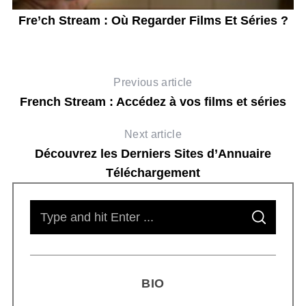
Fre’ch Stream : Où Regarder Films Et Séries ?
D
Previous article
French Stream : Accédez à vos films et séries
Next article
Découvrez les Derniers Sites d’Annuaire
Téléchargement
S
S
e
E
A
R
a
C
H
r
BIO
c
h