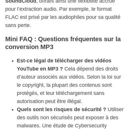
SoundCloud
, offrant ainsi une flexibilité accrue
a
pour l’extraction audio. Par exemple, le format
r
FLAC est prisé par les audiophiles pour sa qualité
c
sans perte.
h
f
Mini FAQ : Questions fréquentes sur la
o
r
conversion MP3
:
Est-ce légal de télécharger des vidéos
YouTube en MP3 ?
Cela dépend des droits
d’auteur associés aux vidéos. Selon la loi sur
le copyright, la plupart des contenus sont
protégés, et leur téléchargement sans
autorisation peut être illégal.
Quels sont les risques de sécurité ?
Utiliser
des outils non sécurisés peut exposer à des
malwares. Une étude de Cybersecurity