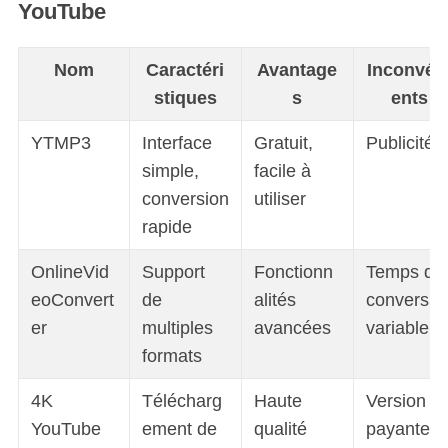
YouTube
Nom
Caractéri
Avantage
Inconvén
stiques
s
ents
YTMP3
Interface
Gratuit,
Publicité
simple,
facile à
conversion
utiliser
rapide
OnlineVid
Support
Fonctionn
Temps de
eoConvert
de
alités
conversio
er
multiples
avancées
variable
formats
4K
Télécharg
Haute
Version
YouTube
ement de
qualité
payante