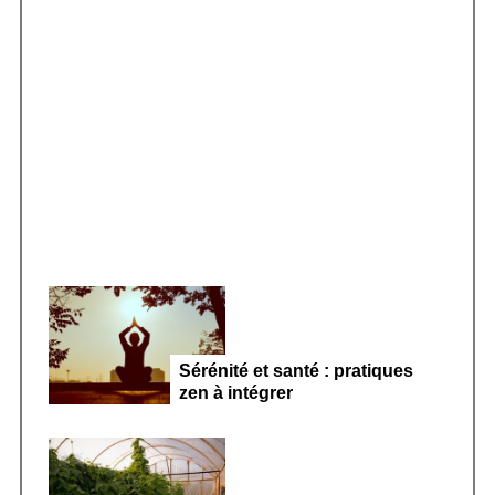
f
o
r
Smoothie kéfir fermenté : révolution
:
microbiote féminin 2026
Sérénité et santé : pratiques
zen à intégrer