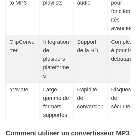
to MP3
playlists
audio
pour
fonctionna
ités
avancées
ClipConve
Intégration
Support
Complexit
rter
de
de la HD
é pour les
plusieurs
débutants
plateforme
s
Y2Mate
Large
Rapidité
Risques
gamme de
de
de
formats
conversion
sécurité
supportés
Comment utiliser un convertisseur MP3