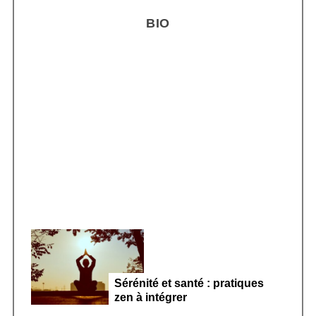
H
r
BIO
c
h
f
o
r
Smoothie kéfir fermenté : révolution
:
microbiote féminin 2026
Sérénité et santé : pratiques
zen à intégrer