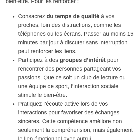
bien-être. Pour les renforcer :
Consacrez
du temps de qualité
à vos
proches, loin des distractions, comme les
téléphones ou les écrans. Passer au moins 15
minutes par jour à discuter sans interruption
S
peut renforcer les liens.
e
Participez à des
groupes d’intérêt
pour
a
r
rencontrer des personnes partageant vos
c
passions. Que ce soit un club de lecture ou
h
une équipe de sport, l’interaction sociale
f
stimule le bien-être.
o
r
Pratiquez l’écoute active lors de vos
:
interactions pour favoriser des échanges
sincères. Cette compétence améliore non
seulement la compréhension, mais également
le lien émotionnel avec autrui.