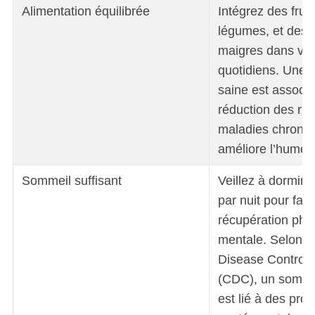
Alimentation équilibrée
Intégrez des fruit
légumes, et des 
maigres dans vo
quotidiens. Une a
saine est associ
réduction des ri
maladies chroniq
améliore l’humeu
Sommeil suffisant
Veillez à dormir 
par nuit pour favo
récupération phy
mentale. Selon le
Disease Control 
(CDC), un sommei
est lié à des pro