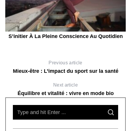
S’initier À La Pleine Conscience Au Quotidien
Previous article
Mieux-être : L’impact du sport sur la santé
Next article
Équilibre et vitalité : vivre en mode bio
S
S
e
E
A
R
a
C