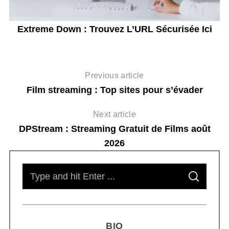
m
Extreme Down : Trouvez L’URL Sécurisée Ici
Previous article
Film streaming : Top sites pour s’évader
Next article
DPStream : Streaming Gratuit de Films août
2026
S
S
e
E
A
R
a
C
H
r
BIO
c