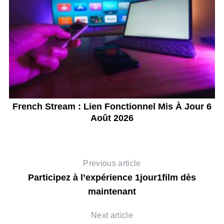
French Stream : Lien Fonctionnel Mis À Jour 6
M
Août 2026
Previous article
Participez à l’expérience 1jour1film dès
maintenant
Next article