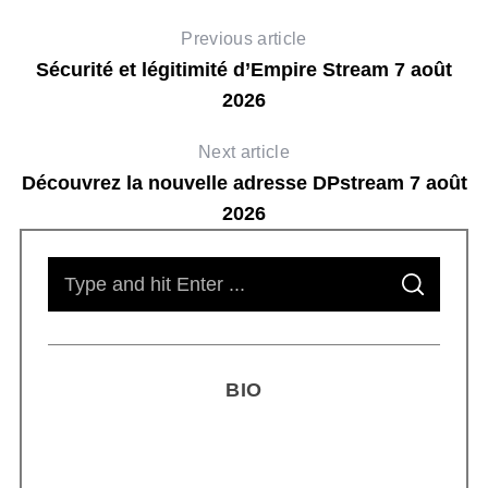
Previous article
Sécurité et légitimité d’Empire Stream 7 août
2026
Next article
Découvrez la nouvelle adresse DPstream 7 août
2026
S
S
e
E
A
R
a
C
H
r
BIO
c
h
f
o