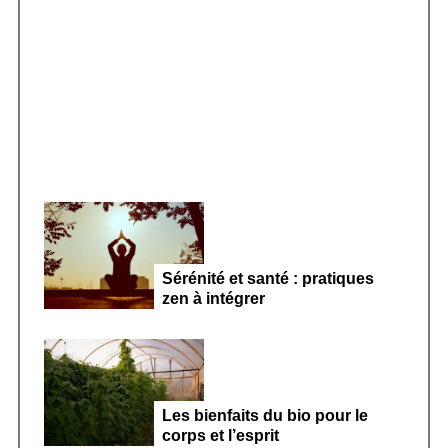
r
Smoothie kéfir fermenté : révolution
:
microbiote féminin 2026
Sérénité et santé : pratiques
zen à intégrer
Les bienfaits du bio pour le
corps et l’esprit