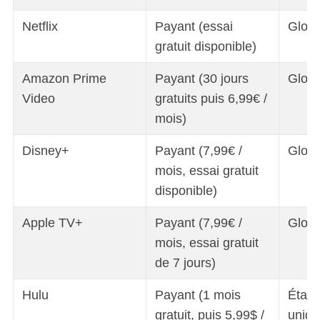
Netflix
Payant (essai
Globa
gratuit disponible)
Amazon Prime
Payant (30 jours
Globa
Video
gratuits puis 6,99€ /
mois)
Disney+
Payant (7,99€ /
Globa
mois, essai gratuit
disponible)
Apple TV+
Payant (7,99€ /
Globa
mois, essai gratuit
de 7 jours)
Hulu
Payant (1 mois
États
gratuit, puis 5,99$ /
uniq