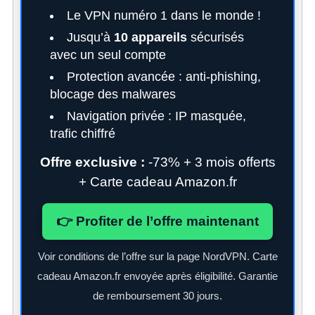
Le VPN numéro 1 dans le monde !
Jusqu’à
10 appareils
sécurisés
avec un seul compte
Protection avancée : anti-phishing,
blocage des malwares
Navigation privée : IP masquée,
S
trafic chiffré
e
a
Offre exclusive :
-73% + 3 mois offerts
r
+ Carte cadeau Amazon.fr
c
h
👉 Profiter de l’offre maintenant
f
o
r
Voir conditions de l’offre sur la page NordVPN. Carte
:
cadeau Amazon.fr envoyée après éligibilité. Garantie
de remboursement 30 jours.