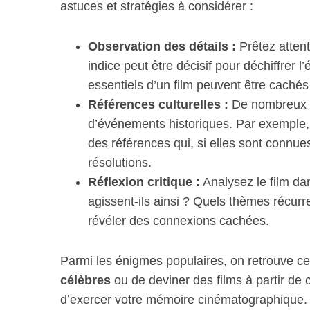
astuces et stratégies à considérer :
Observation des détails :
Prêtez attent
indice peut être décisif pour déchiffrer
S
essentiels d’un film peuvent être caché
e
a
Références culturelles :
De nombreux fi
r
d’événements historiques. Par exemple, 
c
des références qui, si elles sont connue
h
résolutions.
f
o
Réflexion critique :
Analysez le film d
r
agissent-ils ainsi ? Quels thèmes récur
:
révéler des connexions cachées.
Parmi les énigmes populaires, on retrouve ce
célèbres
ou de deviner des films à partir de 
d’exercer votre mémoire cinématographique.