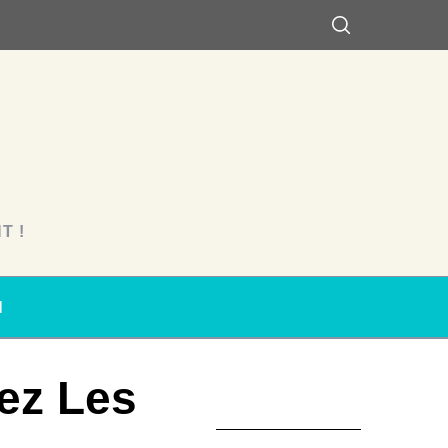
T !
N
ez Les