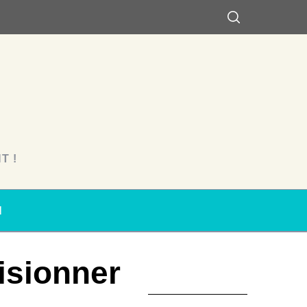
T !
N
Visionner