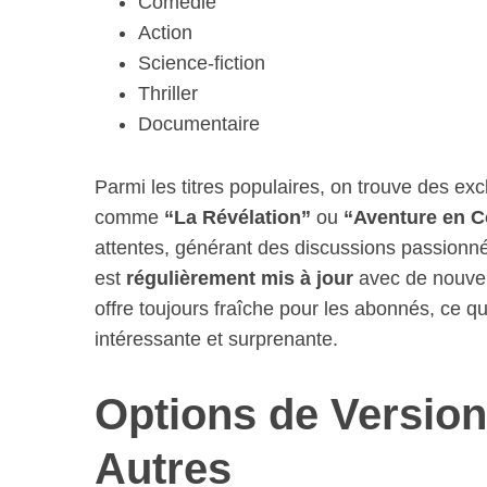
Comédie
Action
Science-fiction
Thriller
S
Documentaire
e
a
r
Parmi les titres populaires, on trouve des excl
c
comme
“La Révélation”
ou
“Aventure en C
h
attentes, générant des discussions passionné
f
est
régulièrement mis à jour
avec de nouvel
o
r
offre toujours fraîche pour les abonnés, ce qu
:
intéressante et surprenante.
Options de Version
Autres