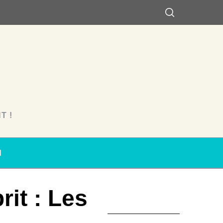
T !
N
rit : Les