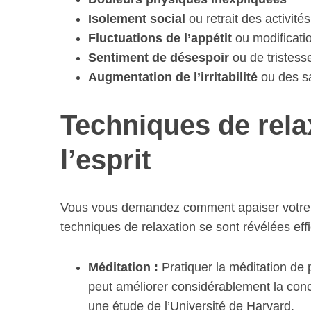
Isolement social
ou retrait des activité
Fluctuations de l’appétit
ou modificati
Sentiment de désespoir
ou de tristess
S
Augmentation de l’irritabilité
ou des s
e
a
Techniques de rela
r
c
h
l’esprit
f
o
r
Vous vous demandez comment apaiser votre esp
:
techniques de relaxation se sont révélées eff
Méditation :
Pratiquer la méditation de 
peut améliorer considérablement la conc
une étude de l’Université de Harvard.