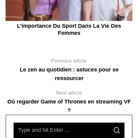
es
L’importance Du Sport Dans La Vie Des
Femmes
Previous article
Le zen au quotidien : astuces pour se
ressourcer
Next article
Où regarder Game of Thrones en streaming VF
?
S
S
e
E