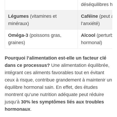
déséquilibres ho
Légumes
(vitamines et
Caféine
(peut ag
minéraux)
l’anxiété)
Oméga-3
(poissons gras,
Alcool
(perturbe 
graines)
hormonal)
Pourquoi l’alimentation est-elle un facteur clé
dans ce processus?
Une alimentation équilibrée,
intégrant ces aliments favorables tout en évitant
ceux à risque, contribue grandement à maintenir un
équilibre hormonal sain. En effet, des études
montrent qu’une nutrition adéquate peut réduire
jusqu’à
30% les symptômes liés aux troubles
hormonaux
.
S
e