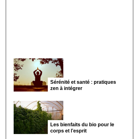
r
Smoothie kéfir fermenté : révolution
:
microbiote féminin 2026
Sérénité et santé : pratiques
zen à intégrer
Les bienfaits du bio pour le
corps et l’esprit