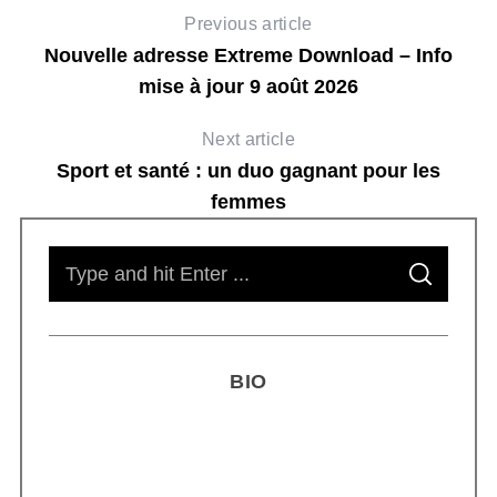
Previous article
Nouvelle adresse Extreme Download – Info
mise à jour 9 août 2026
Next article
Sport et santé : un duo gagnant pour les
femmes
S
S
e
E
A
R
a
C
H
r
BIO
c
h
f
o