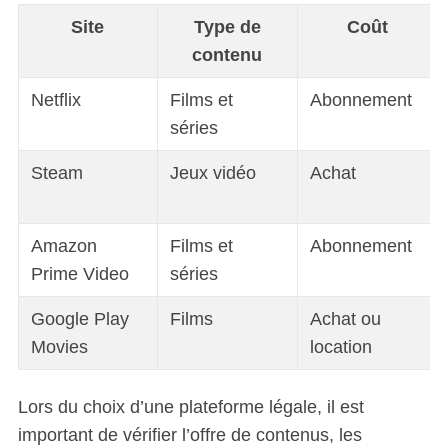
Site
Type de
Coût
contenu
Netflix
Films et
Abonnement
séries
Steam
Jeux vidéo
Achat
Amazon
Films et
Abonnement
Prime Video
séries
Google Play
Films
Achat ou
Movies
location
S
e
a
Lors du choix d’une plateforme légale, il est
r
important de vérifier l’offre de contenus, les
c