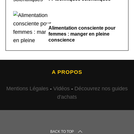
Alimentation consciente pour
femmes : manger en pleine
conscience
A PROPOS
Mentions Légales
-
Vidéos
-
Découvrez nos guides
d'achats
BACK TO TOP