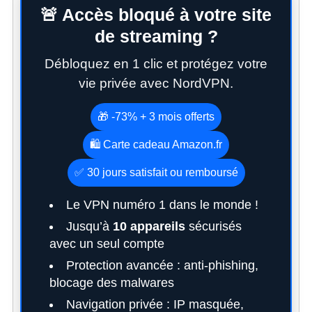
🚨 Accès bloqué à votre site
S
e
de streaming ?
a
r
Débloquez en 1 clic et protégez votre
c
vie privée avec NordVPN.
h
f
🎁 -73% + 3 mois offerts
o
r
🛍️ Carte cadeau Amazon.fr
:
✅ 30 jours satisfait ou remboursé
Le VPN numéro 1 dans le monde !
Jusqu’à
10 appareils
sécurisés
avec un seul compte
Protection avancée : anti-phishing,
blocage des malwares
Navigation privée : IP masquée,