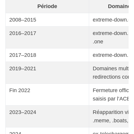
Période
Domaines 
2008–2015
extreme-down.com
2016–2017
extreme-down.me, 
.one
2017–2018
extreme-down.pro,
2019–2021
Domaines multip
redirections con
Fin 2022
Fermeture officie
saisis par l’ACE
2023–2024
Réapparition via 
.meme, .boats, .fy