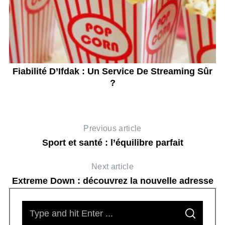
Fiabilité D’Ifdak : Un Service De Streaming Sûr
?
Previous article
Sport et santé : l’équilibre parfait
Next article
Extreme Down : découvrez la nouvelle adresse
S
S
e
E