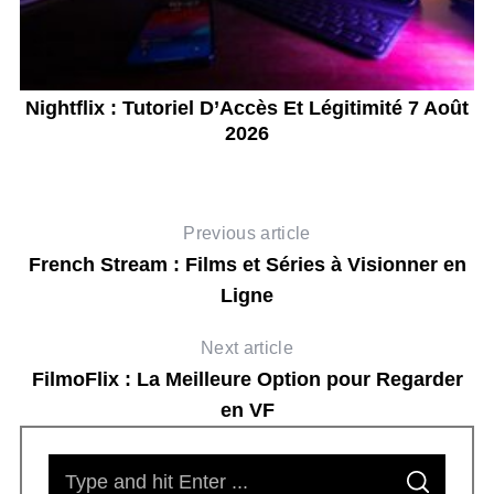
Nightflix : Tutoriel D’Accès Et Légitimité 7 Août
2026
Previous article
French Stream : Films et Séries à Visionner en
Ligne
Next article
FilmoFlix : La Meilleure Option pour Regarder
en VF
S
S