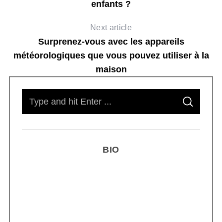
enfants ?
Next article
Surprenez-vous avec les appareils
météorologiques que vous pouvez utiliser à la
maison
S
S
e
E
A
R
a
C
H
r
BIO
c
h
f
o
r
Smoothie kéfir fermenté : révolution
: