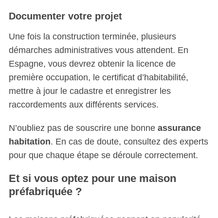
S
Documenter votre projet
e
a
Une fois la construction terminée, plusieurs
r
démarches administratives vous attendent. En
c
Espagne, vous devrez obtenir la licence de
h
première occupation, le certificat d’habitabilité,
f
o
mettre à jour le cadastre et enregistrer les
r
raccordements aux différents services.
:
N’oubliez pas de souscrire une bonne
assurance
habitation
. En cas de doute, consultez des experts
pour que chaque étape se déroule correctement.
Et si vous optez pour une maison
préfabriquée ?