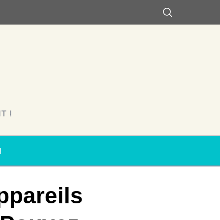
T !
N
ppareils