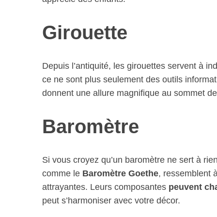
Girouette
Depuis l’antiquité, les girouettes servent à in
S
ce ne sont plus seulement des outils informat
e
donnent une allure magnifique au sommet de n
a
r
Baromètre
c
h
f
o
Si vous croyez qu’un baromètre ne sert à rie
r
comme le
Baromètre Goethe
, ressemblent 
:
attrayantes. Leurs composantes
peuvent cha
peut s’harmoniser avec votre décor.