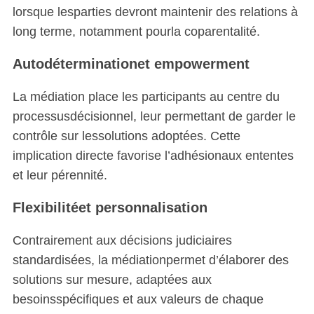
lorsque lesparties devront maintenir des relations à
long terme, notamment pourla coparentalité.
Autodéterminationet empowerment
La médiation place les participants au centre du
processusdécisionnel, leur permettant de garder le
contrôle sur lessolutions adoptées. Cette
S
implication directe favorise l’adhésionaux ententes
e
et leur pérennité.
a
r
Flexibilitéet personnalisation
c
h
Contrairement aux décisions judiciaires
f
standardisées, la médiationpermet d’élaborer des
o
r
solutions sur mesure, adaptées aux
:
besoinsspécifiques et aux valeurs de chaque