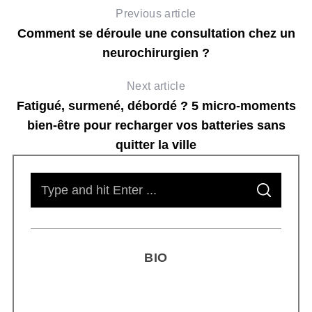
Previous article
Comment se déroule une consultation chez un
neurochirurgien ?
Next article
Fatigué, surmené, débordé ? 5 micro-moments
bien-être pour recharger vos batteries sans
quitter la ville
S
S
e
E
A
R
a
C
H
r
BIO
c
h
f