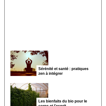
o
r
Smoothie kéfir fermenté : révolution
:
microbiote féminin 2026
Sérénité et santé : pratiques
zen à intégrer
Les bienfaits du bio pour le
corps et l’esprit