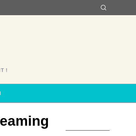
T !
N
reaming