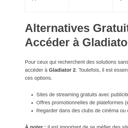
Alternatives Gratu
S
e
Accéder à Gladiato
a
r
c
h
Pour ceux qui recherchent des solutions sans f
f
accéder à
Gladiator 2
. Toutefois, il est esse
o
ces options.
r
:
Sites de streaming gratuits avec publicités
Offres promotionnelles de plateformes (ex
Regarder dans des clubs de cinéma ou 
À noter :
Il est important de se méfier des s