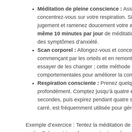
Méditation de pleine conscience :
Asse
concentrez-vous sur votre respiration. 
jugement et ramenez doucement votre at
S
même 10 minutes par jour
de méditatio
e
des symptômes d’anxiété.
a
Scan corporel :
r
Allongez-vous et concen
c
commençant par les orteils et en remonta
h
essayer de les changer ; cette méthode e
f
comportementales pour améliorer la con
o
Respiration consciente :
r
Prenez quelqu
:
profondément. Comptez jusqu’à quatre en
secondes, puis expirez pendant quatre s
carré, est fréquemment utilisée pour gére
Exemple d’exercice : Tentez la méditation d