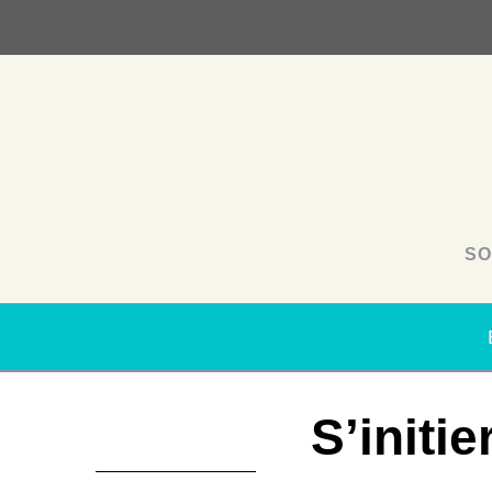
SO
S’initi