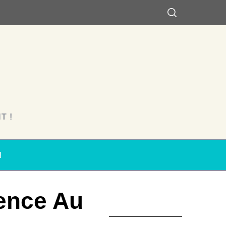
T !
N
ience Au