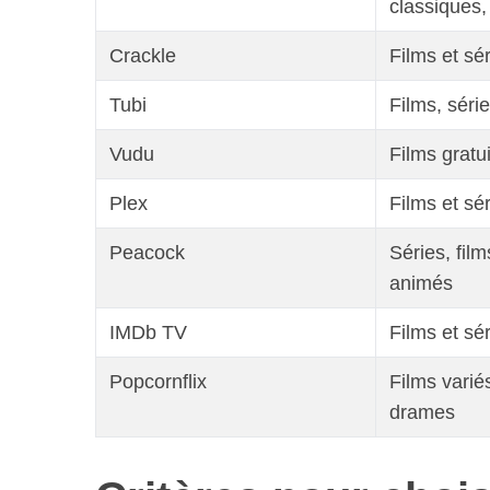
classiques
Crackle
Films et sé
Tubi
Films, séri
Vudu
Films gratui
Plex
Films et sé
Peacock
Séries, fil
animés
IMDb TV
Films et sé
Popcornflix
Films varié
drames