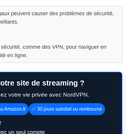
égaux peuvent causer des problèmes de sécurité,
illants.
e sécurité, comme des VPN, pour naviguer en
ité en ligne.
otre site de streaming ?
gez votre vie privée avec NordVPN.
au Amazon.fr
✅ 30 jours satisfait ou remboursé
!
vec un seul compte