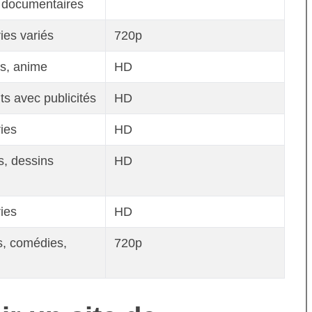
, documentaires
ries variés
720p
es, anime
HD
ts avec publicités
HD
ries
HD
ms, dessins
HD
ries
HD
s, comédies,
720p