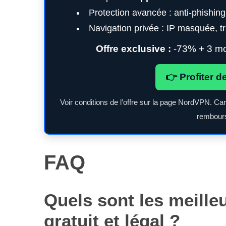
Protection avancée : anti-phishin
Navigation privée : IP masquée, tra
Offre exclusive :
-73% + 3 moi
👉 Profiter d
Voir conditions de l’offre sur la page NordVPN. Ca
rembours
FAQ
Quels sont les meille
gratuit et légal ?