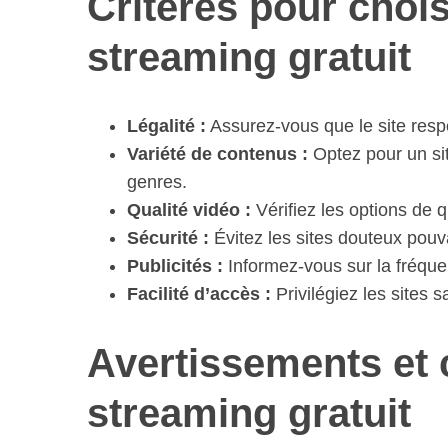
Critères pour chois
streaming gratuit
S
e
Légalité :
Assurez-vous que le site respe
a
Variété de contenus :
Optez pour un si
r
genres.
c
Qualité vidéo :
Vérifiez les options de 
h
f
Sécurité :
Évitez les sites douteux pouv
o
Publicités :
Informez-vous sur la fréquen
r
Facilité d’accès :
Privilégiez les sites s
:
Avertissements et 
streaming gratuit