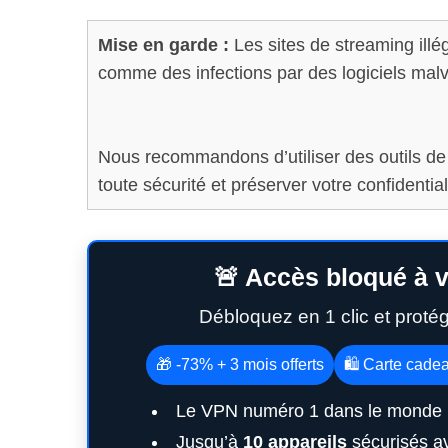
Mise en garde :
Les sites de streaming ill
comme des infections par des logiciels malve
Nous recommandons d’utiliser des outils d
toute sécurité et préserver votre confidential
🚨 Accès bloqué à v
Débloquez en 1 clic et proté
🎁 -73% + 3 mois offerts
🛍️ Carte cade
Le VPN numéro 1 dans le monde 
Jusqu’à
10 appareils
sécurisés a