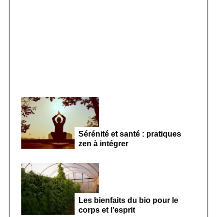
r
Smoothie kéfir fermenté : révolution
:
microbiote féminin 2026
Sérénité et santé : pratiques
zen à intégrer
Les bienfaits du bio pour le
corps et l’esprit