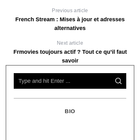
Previous article
French Stream : Mises à jour et adresses
alternatives
Next article
Frmovies toujours actif ? Tout ce qu’il faut
savoir
S
S
e
E
A
R
a
C
H
r
BIO
c
h
f
o