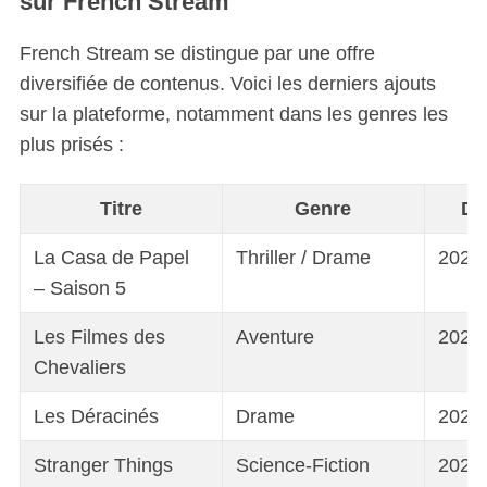
sur French Stream
French Stream se distingue par une offre
diversifiée de contenus. Voici les derniers ajouts
sur la plateforme, notamment dans les genres les
plus prisés :
Titre
Genre
Da
La Casa de Papel
Thriller / Drame
2025
– Saison 5
Les Filmes des
Aventure
2025
Chevaliers
Les Déracinés
Drame
2025
Stranger Things
Science-Fiction
2025