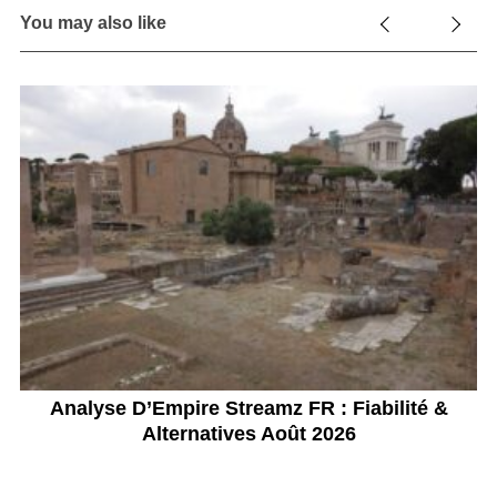
You may also like
Analyse D’Empire Streamz FR : Fiabilité &
V
Alternatives Août 2026