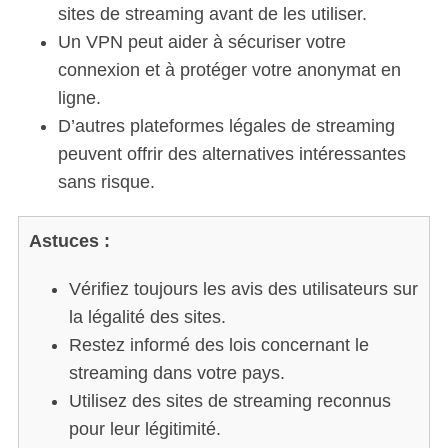
sites de streaming avant de les utiliser.
Un VPN peut aider à sécuriser votre
connexion et à protéger votre anonymat en
S
ligne.
e
D’autres plateformes légales de streaming
a
peuvent offrir des alternatives intéressantes
r
sans risque.
c
h
f
Astuces :
o
r
Vérifiez toujours les avis des utilisateurs sur
:
la légalité des sites.
Restez informé des lois concernant le
streaming dans votre pays.
Utilisez des sites de streaming reconnus
pour leur légitimité.