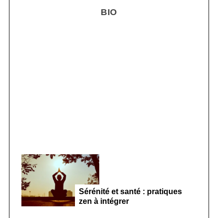
r
BIO
c
h
f
o
r
Smoothie kéfir fermenté : révolution
:
microbiote féminin 2026
Sérénité et santé : pratiques
zen à intégrer