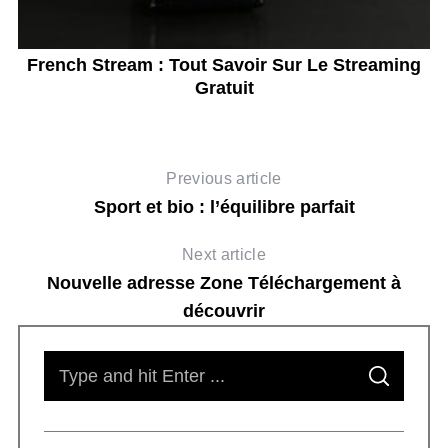
n
French Stream : Tout Savoir Sur Le Streaming
Gratuit
Previous article
S
Sport et bio : l’équilibre parfait
e
a
Next article
r
Nouvelle adresse Zone Téléchargement à
c
découvrir
h
f
o
S
r
S
e
E
:
A
R
a
C
H